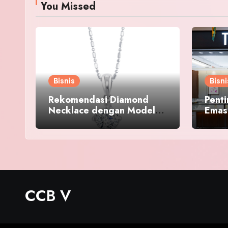
You Missed
Bisnis
Bisni
Rekomendasi Diamond
Pent
Necklace dengan Model
Emas
Elegan untuk
yang 
Menyempurnakan
Penampilan
CCB V