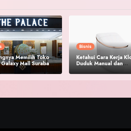
s
Bisnis
ingnya Memilih Toko
Ketahui Cara Kerja Kl
 Galaxy Mall Surabaya
Duduk Manual dan
Bersertifikat SNI
Perbedaannya Denga
Kloset Otomatis !