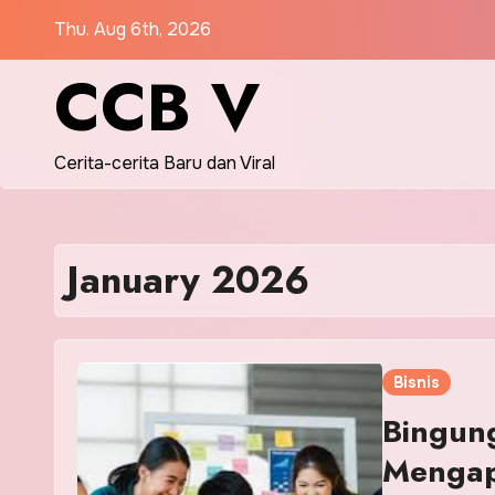
Skip
Thu. Aug 6th, 2026
to
CCB V
content
Cerita-cerita Baru dan Viral
January 2026
Bisnis
Bingung
Mengap