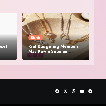
Bisnis
oset
Kiat Budgeting Membeli
Mas Kawin Sebelum
n
Membeli di Toko Emas
Bandung