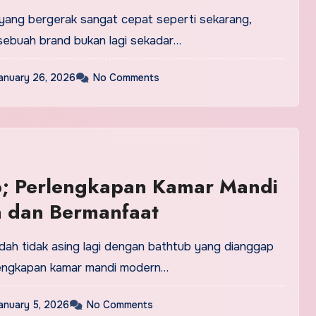
 Agensi Content Marketing
l yang bergerak sangat cepat seperti sekarang,
onal
ebuah brand bukan lagi sekadar…
anuary 26, 2026
No Comments
b; Perlengkapan Kamar Mandi
 dan Bermanfaat
udah tidak asing lagi dengan bathtub yang dianggap
lengkapan kamar mandi modern…
anuary 5, 2026
No Comments