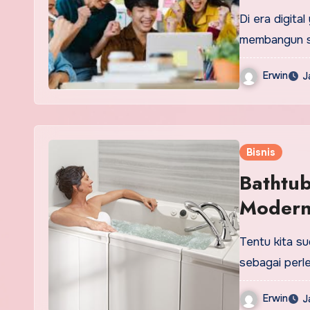
Partner
Di era digita
Profesi
membangun s
Erwin
J
Bisnis
Bathtu
Modern
Tentu kita s
sebagai per
Erwin
J